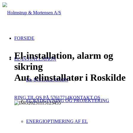
FORSIDE
El-installation, alarm og
EL-INSTALLATION
sikring
Aut. elinstallatør i Roskilde
EL-INSTALLATION
RING TIL OS PÅ 57617714
KONTAKT OS
EL RÅDGIVNING OG PROJEKTERING
ENERGIOPTIMERING AF EL