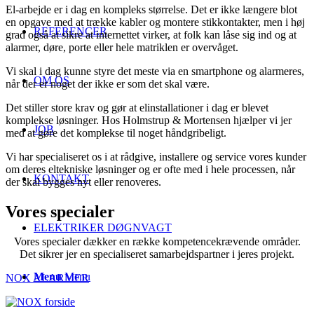
El-arbejde er i dag en kompleks størrelse. Det er ikke længere blot
en opgave med at trække kabler og montere stikkontakter, men i høj
REFERENCER
grad også at sikre at internettet virker, at folk kan låse sig ind og at
alarmer, døre, porte eller hele matriklen er overvåget.
Vi skal i dag kunne styre det meste via en smartphone og alarmeres,
OM OS
når der er noget der ikke er som det skal være.
Det stiller store krav og gør at elinstallationer i dag er blevet
komplekse løsninger. Hos Holmstrup & Mortensen hjælper vi jer
JOB
med at gøre det komplekse til noget håndgribeligt.
Vi har specialiseret os i at rådgive, installere og service vores kunder
om deres eltekniske løsninger og er ofte med i hele processen, når
KONTAKT
der skal bygges nyt eller renoveres.
Vores specialer
ELEKTRIKER DØGNVAGT
Vores specialer dækker en række kompetencekrævende områder.
Det sikrer jer en specialiseret samarbejdspartner i jeres projekt.
Menu
Menu
NOX ALARMER