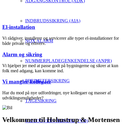
ADGANGSKONTROL (ADK)
INDBRUDSSIKRING (AIA)
El-installation
Vi rådgiver, installerer og servicerer alle typer el-installationer for
NOX ALARM
både private og erhverv.
Alarm og sikring
NUMMERPLADEGENKENDELSE (ANPR)
Vi hjælper jer med at passe godt på bygningerne og sikrer at kun
folk med adgang, kan komme ind.
PERIMETERSIKRING
Vi mangler kollegaer
Har du mod på nye udfordringer, nye kollegaer og masser af
udviklingsmuligheder?
TÅGESIKRING
Velkommen til Holmstrup
&
Mortensen
VIDEOOVERVÅGNING (TVO)